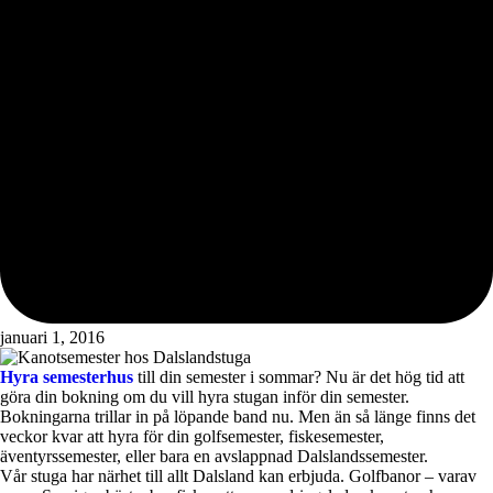
januari 1, 2016
Hyra semesterhus
till din semester i sommar? Nu är det hög tid att
göra din bokning om du vill hyra stugan inför din semester.
Bokningarna trillar in på löpande band nu. Men än så länge finns det
veckor kvar att hyra för din golfsemester, fiskesemester,
äventyrssemester, eller bara en avslappnad Dalslandssemester.
Vår stuga har närhet till allt Dalsland kan erbjuda. Golfbanor – varav