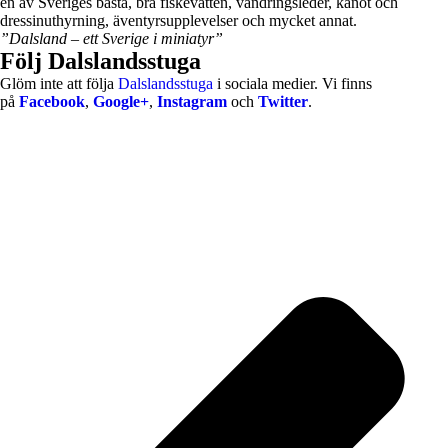
en av Sveriges bästa, bra fiskevatten, vandringsleder, kanot och
dressinuthyrning, äventyrsupplevelser och mycket annat.
”Dalsland – ett Sverige i miniatyr”
Följ Dalslandsstuga
Glöm inte att följa
Dalslandsstuga
i sociala medier. Vi finns
på
Facebook
,
Google+
,
Instagram
och
Twitter
.