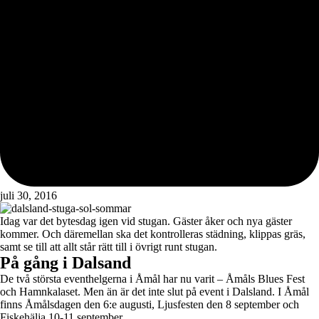
juli 30, 2016
Idag var det bytesdag igen vid stugan. Gäster åker och nya gäster
kommer. Och däremellan ska det kontrolleras städning, klippas gräs,
samt se till att allt står rätt till i övrigt runt stugan.
På gång i Dalsand
De två största eventhelgerna i Åmål har nu varit – Åmåls Blues Fest
och Hamnkalaset. Men än är det inte slut på event i Dalsland. I Åmål
finns Åmålsdagen den 6:e augusti, Ljusfesten den 8 september och
Fiskehälja 10-11 september.