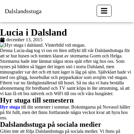
Dalslandsstuga
BOKA
Lucia i Dalsland
december 13, 2015
Denna Lucia-dag tog vi oss en liten utflykt till vår Dalslandsstuga för
att se hur husen och tomten klarat av stormarna Gorm och Helga.
Stormarna hade inte lämnat några stora spår efter sig hos oss. Som
synes på bilden så ligger det ingen snö i norra Dalsland, men
minusgrader var det och ett tunt lager is låg på sjön. Självklart hade vi
med oss glögg, lussebullar och pepparkakor som avnjöts vid stugan.
Fibern var nu färdiginstallerad till huset. Så nu ska vi bara beställa
abonnemang för bredband och TV samt köpa in lite utrustning, så att
vi kan få ett bra nätverk och WiFi till oss och våra husgäster.
Hyr stuga till semestern
Hyr stuga
till din semester i sommar. Bokningarna på Novasol håller
på för fullt, men det finns fortfarande några veckor kvar att hyra hos
oss.
Dalslandsstuga på sociala medier
Glöm inte att följa Dalslandsstuga på sociala medier. Vi finns på