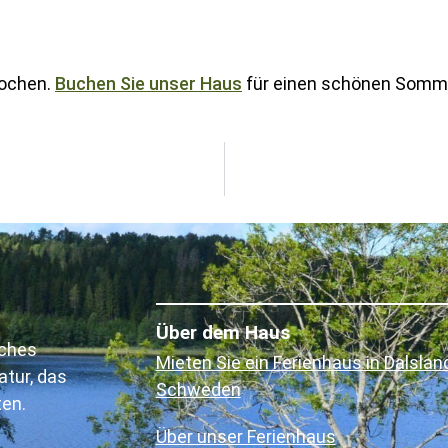
Wochen.
Buchen Sie unser Haus
für einen schönen Sommer
Über dem Haus
sches
Mieten Sie ein Ferienhaus in Dalsland
atur, das
Schweden
ten.
Über unser Ferienhaus