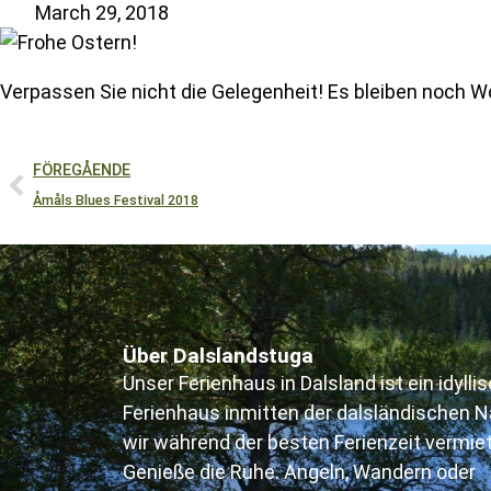
March 29, 2018
Verpassen Sie nicht die Gelegenheit! Es bleiben noch 
FÖREGÅENDE
Åmåls Blues Festival 2018
Über Dalslandstuga
Unser Ferienhaus in Dalsland ist ein idylli
Ferienhaus inmitten der dalsländischen N
wir während der besten Ferienzeit vermie
Genieße die Ruhe. Angeln, Wandern oder